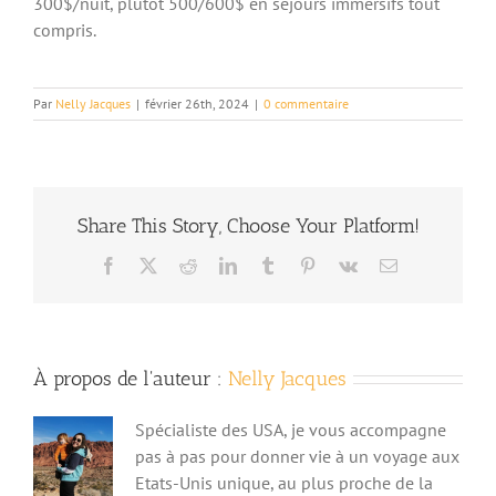
300$/nuit, plutôt 500/600$ en séjours immersifs tout
compris.
Par
Nelly Jacques
|
février 26th, 2024
|
0 commentaire
Share This Story, Choose Your Platform!
Facebook
X
Reddit
LinkedIn
Tumblr
Pinterest
Vk
Email
À propos de l'auteur :
Nelly Jacques
Spécialiste des USA, je vous accompagne
pas à pas pour donner vie à un voyage aux
Etats-Unis unique, au plus proche de la