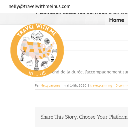
Passer
nelly@travelwithmeinus.com
au
? Combien coûte les services d’un tra
contenu
Home
Cela dépend de la durée, l’accompagnement s
Par
Nelly Jacques
|
mai 14th, 2020
|
travelplanning
|
0 comme
Share This Story, Choose Your Platform