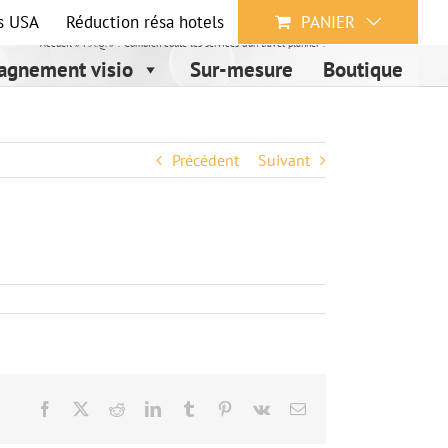
s USA
Réduction résa hotels
PANIER
Accueil
»
F.A.Q.
»
? Combien coûte les services d’un travel planner ?
gnement visio
Sur-mesure
Boutique
Précédent
Suivant
Facebook
X
Reddit
LinkedIn
Tumblr
Pinterest
Vk
Email