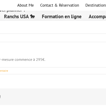
About Me
Contact & Réservation
Destination
vel planner ?
Ranchs USA 🐎
Formation en ligne
Accompa
ur-mesure commence à 295€.
ntaire
!