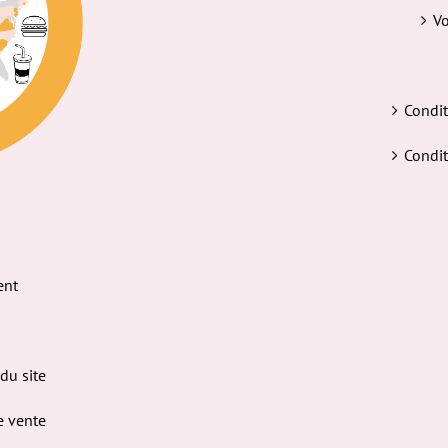
Vo
Condit
Condit
ent
 du site
e vente