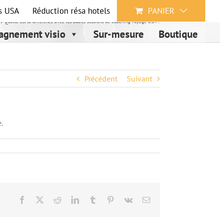
s USA
Réduction résa hotels
PANIER
❓ Quelle est la différence avec les autres sessions de coaching voyage USA ?
gnement visio
Sur-mesure
Boutique
Précédent
Suivant
.
Facebook
X
Reddit
LinkedIn
Tumblr
Pinterest
Vk
Email