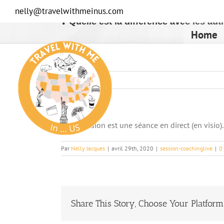
Passer
nelly@travelwithmeinus.com
au
❓ Quelle est la différence avec les a
contenu
Home
Cette session est une séance en direct (en visio
Par
Nelly Jacques
|
avril 29th, 2020
|
session-coachinglive
|
0
Share This Story, Choose Your Platform