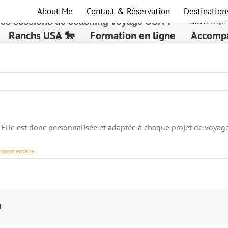
About Me
Contact & Réservation
Destination
utres sessions de coaching voyage USA ?
Accueil
»
F.A.Q.
»
Ranchs USA 🐎
Formation en ligne
Accompa
). Elle est donc personnalisée et adaptée à chaque projet de voyage
 commentaire
!