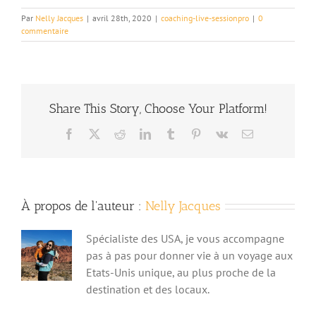
Par
Nelly Jacques
|
avril 28th, 2020
|
coaching-live-sessionpro
|
0
commentaire
Share This Story, Choose Your Platform!
Facebook
X
Reddit
LinkedIn
Tumblr
Pinterest
Vk
Email
À propos de l'auteur :
Nelly Jacques
Spécialiste des USA, je vous accompagne
pas à pas pour donner vie à un voyage aux
Etats-Unis unique, au plus proche de la
destination et des locaux.