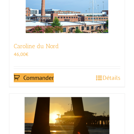
Caroline du Nord
46,00
€
Commander
Détails