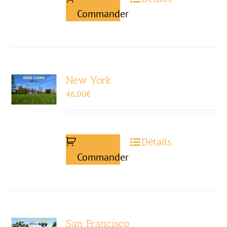
Commander
New York
46,00
€
Détails
Commander
San Francisco