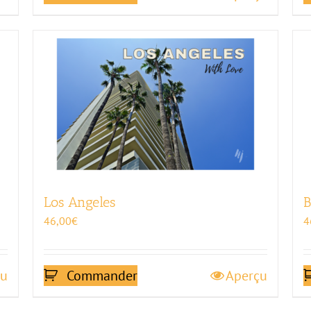
Los Angeles
B
46,00
€
4
çu
Commander
Aperçu