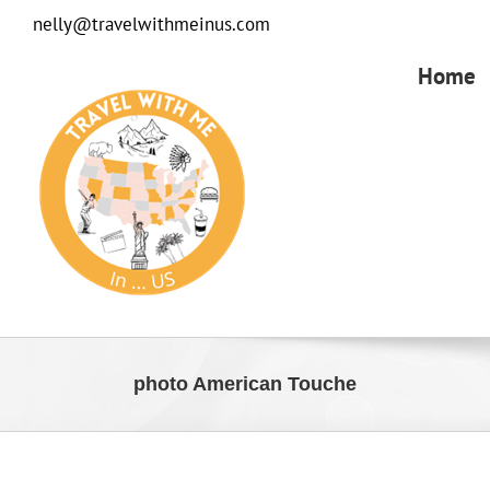
Passer
nelly@travelwithmeinus.com
au
contenu
Home
photo American Touche