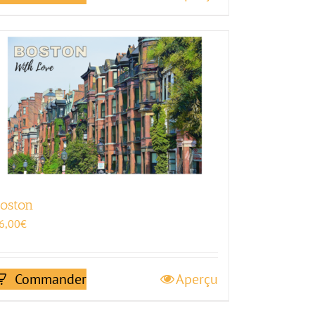
oston
6,00
€
Commander
Aperçu