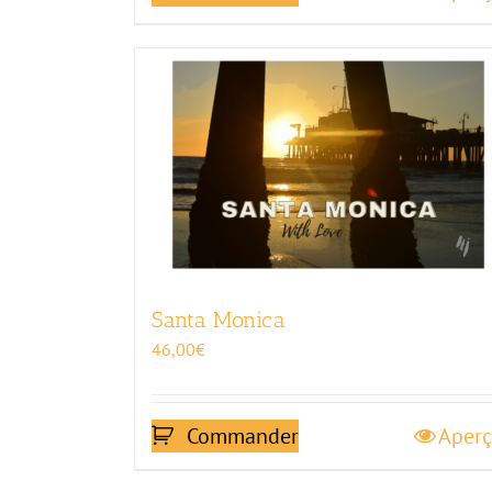
Santa Monica
46,00
€
Commander
Aper