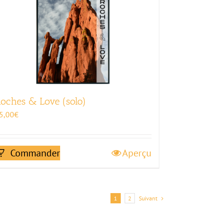
oches & Love (solo)
5,00
€
Commander
Aperçu
1
2
Suivant