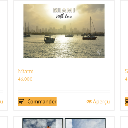
Miami
S
46,00
€
4
çu
Commander
Aperçu