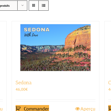
produits
Sedona
C
46,00
€
4
çu
Commander
Aperçu