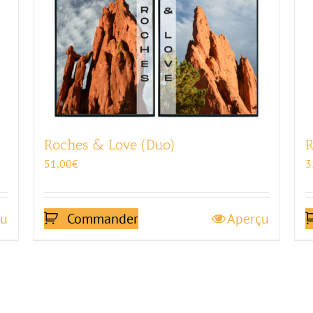
Roches & Love (Duo)
R
51,00
€
3
çu
Commander
Aperçu