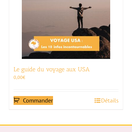
Le guide du voyage aux USA
0,00
€
Commander
Détails