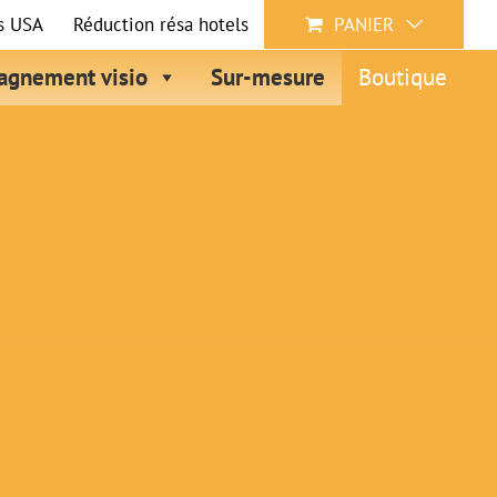
s USA
Réduction résa hotels
PANIER
gnement visio
Sur-mesure
Boutique