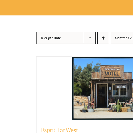
Trier par
Date
Montrer
12 
Esprit FarWest