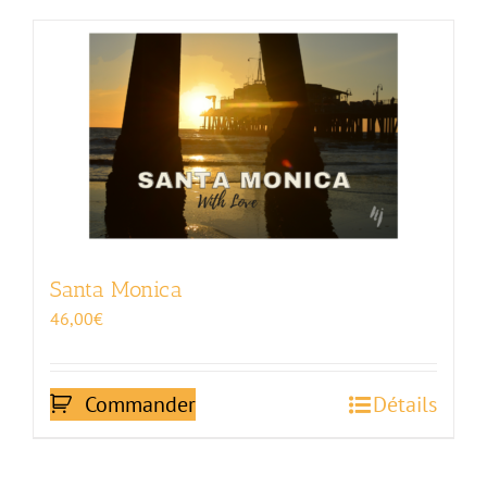
Santa Monica
46,00
€
Commander
Détails