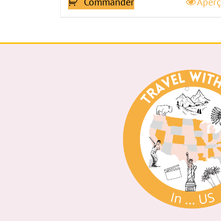
Commander
Aper