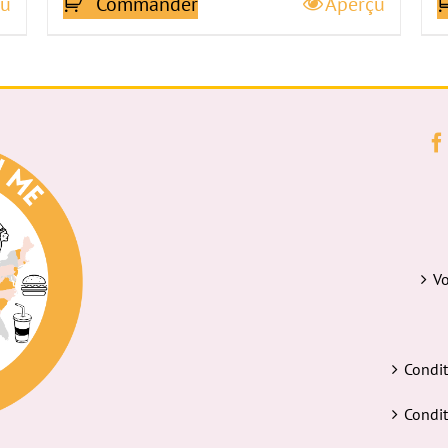
çu
Commander
Aperçu
Vo
Condit
Condit