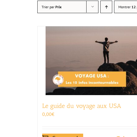
Trier par
Prix
Montrer
12 
Le guide du voyage aux USA
0,00
€