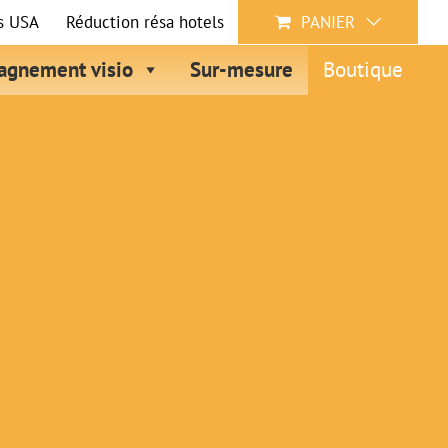
s USA
Réduction résa hotels
PANIER
gnement visio
Sur-mesure
Boutique