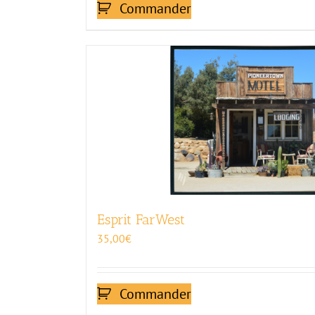
Commander
Esprit FarWest
35,00
€
Commander