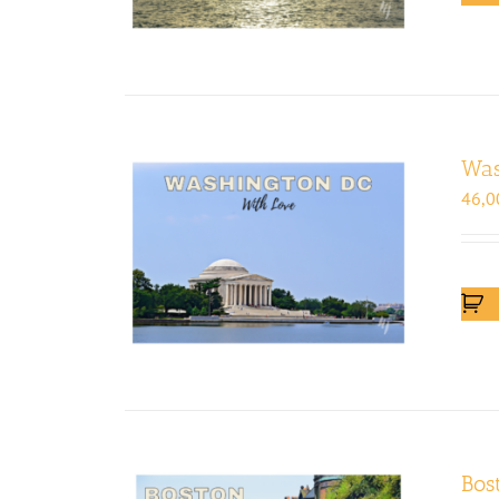
Was
46,0
Bos