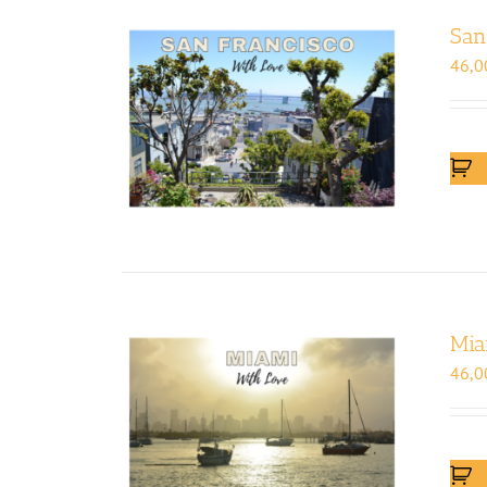
San
46,0
Mia
46,0