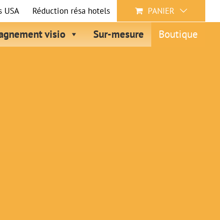
s USA
Réduction résa hotels
PANIER
gnement visio
Sur-mesure
Boutique