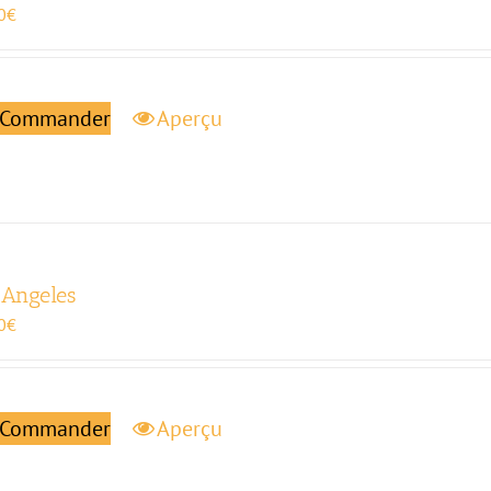
0
€
Commander
Aperçu
 Angeles
0
€
Commander
Aperçu