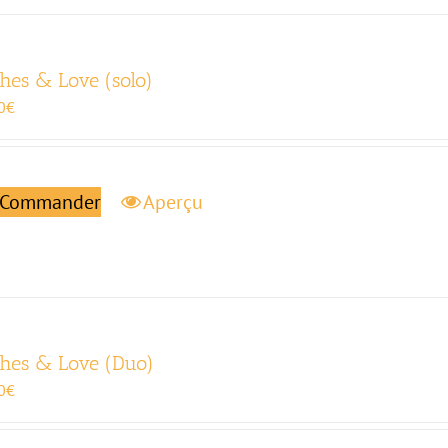
hes & Love (solo)
0
€
Commander
Aperçu
hes & Love (Duo)
0
€