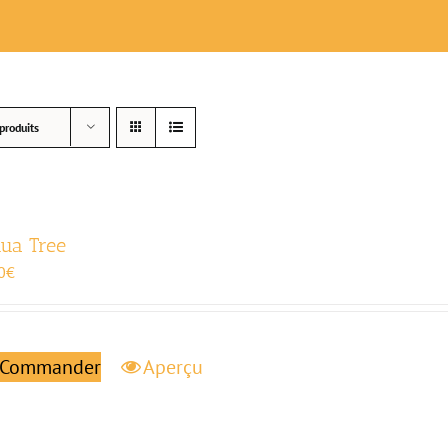
produits
hua Tree
0
€
Commander
Aperçu