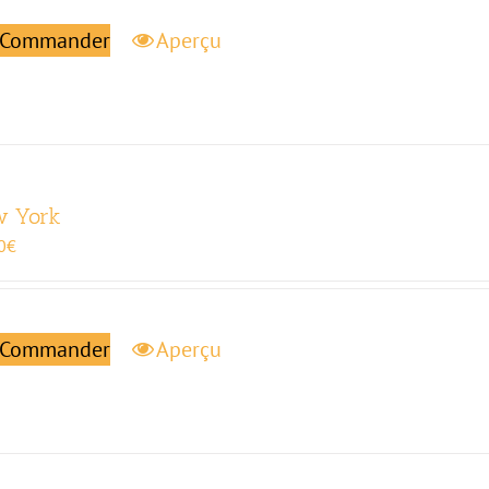
Commander
Aperçu
w York
0
€
Commander
Aperçu