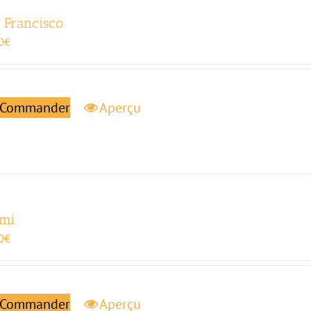
 Francisco
0
€
Commander
Aperçu
mi
0
€
Commander
Aperçu