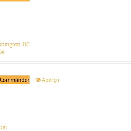
hington DC
0
€
Commander
Aperçu
ton