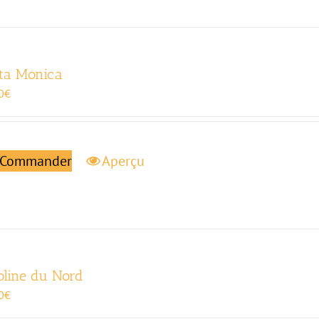
ta Monica
0
€
Commander
Aperçu
oline du Nord
0
€