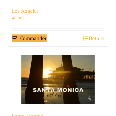
Los Angeles
46,00
€
Commander
Détails