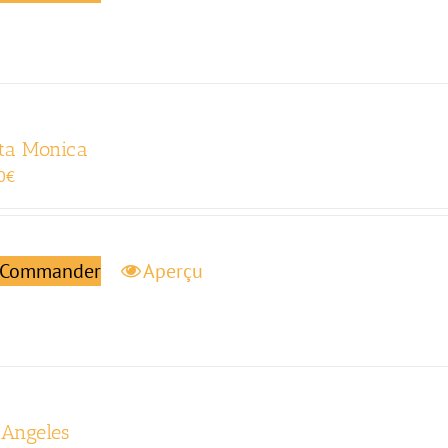
ta Monica
0
€
Commander
Aperçu
 Angeles