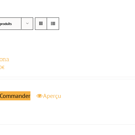
produits
ona
0
€
Commander
Aperçu