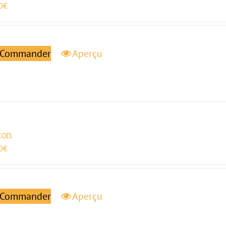
0
€
Commander
Aperçu
ton
0
€
Commander
Aperçu