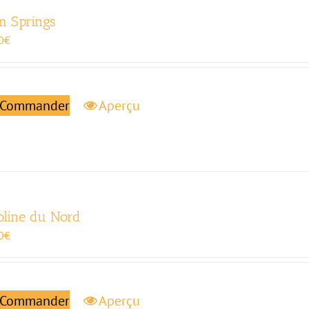
m Springs
0
€
Commander
Aperçu
oline du Nord
0
€
Commander
Aperçu