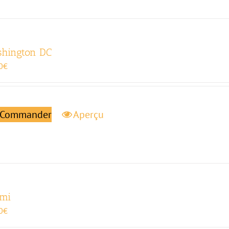
hington DC
0
€
Commander
Aperçu
mi
0
€