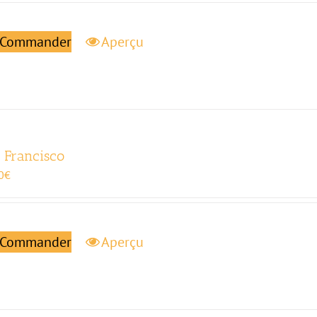
Commander
Aperçu
 Francisco
0
€
Commander
Aperçu