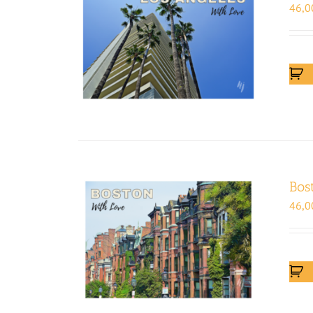
46,0
Bos
46,0