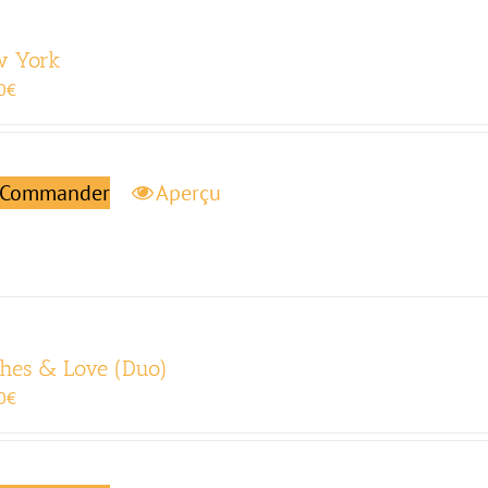
w York
0
€
Commander
Aperçu
hes & Love (Duo)
0
€