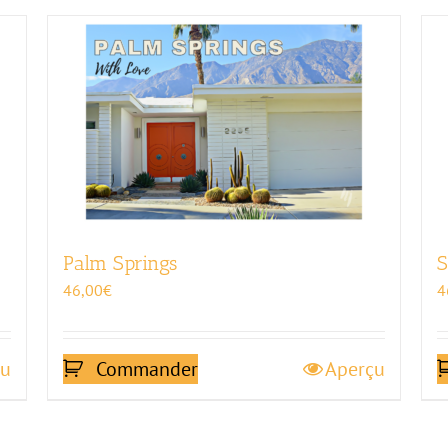
Palm Springs
S
46,00
€
4
çu
Commander
Aperçu