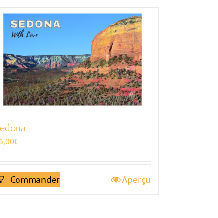
edona
6,00
€
Commander
Aperçu