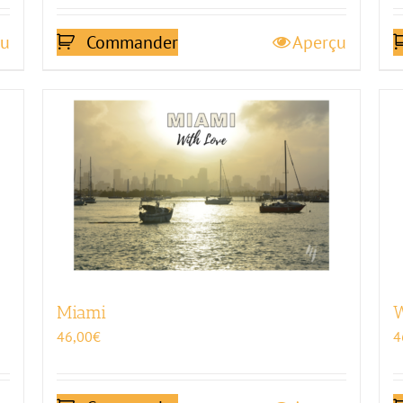
çu
Commander
Aperçu
Miami
W
46,00
€
4