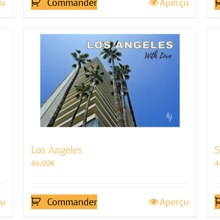
çu
Commander
Aperçu
Los Angeles
S
46,00
€
4
çu
Commander
Aperçu