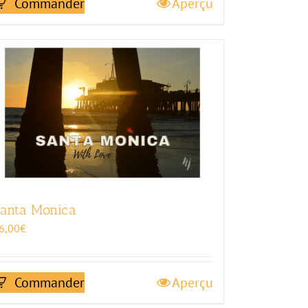
Commander
Aperçu
anta Monica
6,00
€
Commander
Aperçu