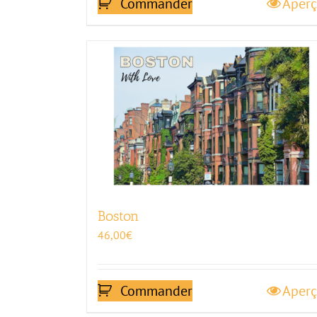
Commander
Aper
Boston
46,00
€
Commander
Aper