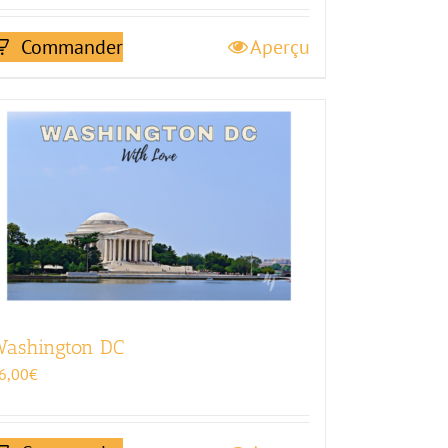
Commander
Aperçu
ashington DC
6,00
€