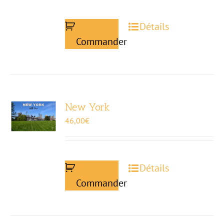
Détails
Commander
New York
46,00
€
Détails
Commander