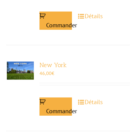
Détails
Commander
New York
46,00
€
Détails
Commander